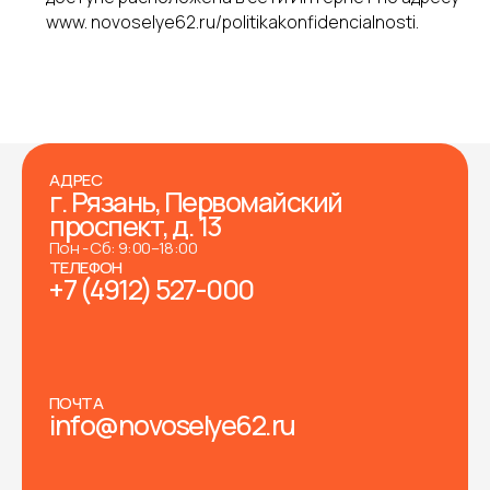
www. novoselye62.ru/politikakonfidencialnosti.
АДРЕС
г. Рязань, Первомайский
проспект, д. 13
Пон - Сб: 9:00–18:00
ТЕЛЕФОН
+7 (4912) 527-000
ПОЧТА
info@novoselye62.ru